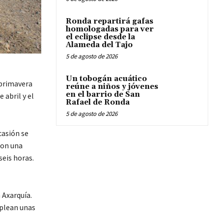
Ronda repartirá gafas
homologadas para ver
el eclipse desde la
Alameda del Tajo
5 de agosto de 2026
Un tobogán acuático
 primavera
reúne a niños y jóvenes
en el barrio de San
 abril y el
Rafael de Ronda
5 de agosto de 2026
casión se
Con una
seis horas.
 Axarquía.
mplean unas