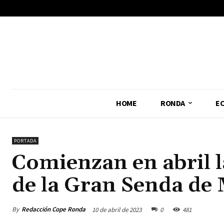
No menu items!
HOME
RONDA
E
PORTADA
Comienzan en abril la
de la Gran Senda de
By
Redacción Cope Ronda
10 de abril de 2023
0
481