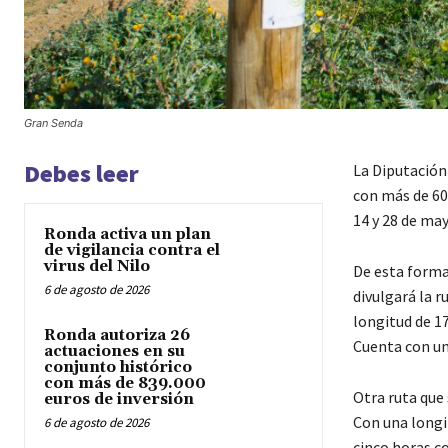
Gran Senda
Debes leer
La Diputación
con más de 600
14 y 28 de may
Ronda activa un plan
de vigilancia contra el
virus del Nilo
De esta forma,
6 de agosto de 2026
divulgará la r
longitud de 17
Ronda autoriza 26
Cuenta con un
actuaciones en su
conjunto histórico
con más de 839.000
Otra ruta que
euros de inversión
Con una longi
6 de agosto de 2026
cinco horas co