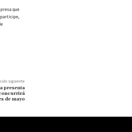
mpresa que
participe,
de
ículo siguiente
da presenta
 concurrirá
es de mayo