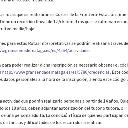
las rutas que se realizarán es Cortes de la Frontera-Estación Jimer
Tiene un recorrido lineal de 12,5 kilómetros que se culminan en un
icultad media/baja.
nes para estas Rutas Interpretativas se podrán realizar a través de
ww.gransendademalaga.es/es/4264/actividades
 para poder realizar dicha inscripción es necesario obtener el cód
n
http://www.gransendademalaga.es/es/5780/credencial
. Este có
os datos personales a la hora de la inscripción, siendo este código
a actividad que podrán realizarla personas a partir de 14 años. Qui
 los 18 años, deben adjuntar autorización del tutor o tutora, o ir
e una persona adulta. La condición física de quienes participan de
s distancias y dificultades de los recorridos a realizar.