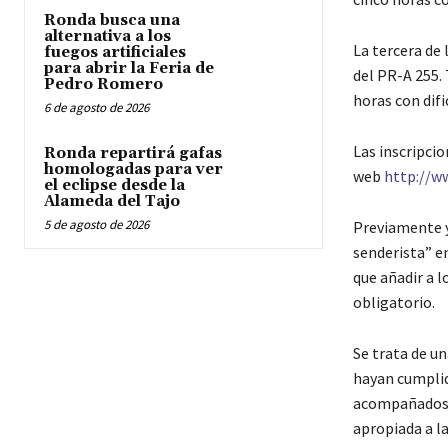
Ronda busca una
alternativa a los
La tercera de 
fuegos artificiales
para abrir la Feria de
del PR-A 255. 
Pedro Romero
horas con dif
6 de agosto de 2026
Las inscripcio
Ronda repartirá gafas
homologadas para ver
web
http://w
el eclipse desde la
Alameda del Tajo
5 de agosto de 2026
Previamente y
senderista” e
que añadir a l
obligatorio.
Se trata de un
hayan cumplido
acompañados d
apropiada a la