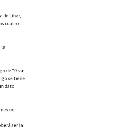
a de Líbar,
as cuatro
 la
igo de “Gran
digo se tiene
 un dato
enes no
berá ser la