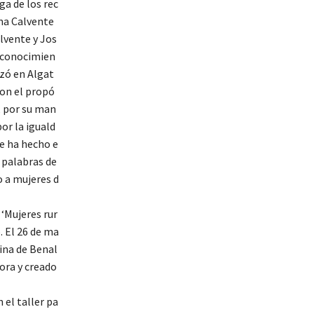
ga de los rec
ima Calvente
lvente y Jos
reconocimien
izó en Algat
con el propó
e, por su man
por la iguald
le ha hecho e
y palabras de
 a mujeres d
 ‘Mujeres rur
. El 26 de ma
ina de Benal
ora y creado
 el taller pa