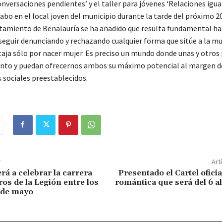
onversaciones pendientes’ y el taller para jóvenes ‘Relaciones igual
cabo en el local joven del municipio durante la tarde del próximo 20
tamiento de Benalauría se ha añadido que resulta fundamental hace
seguir denunciando y rechazando cualquier forma que sitúe a la mu
taja sólo por nacer mujer. Es preciso un mundo donde unas y otros
nto y puedan ofrecernos ambos su máximo potencial al margen de 
 sociales preestablecidos.
r
Art
rá a celebrar la carrera
Presentado el Cartel ofici
ros de la Legión entre los
romántica que será del 6 al
2 de mayo