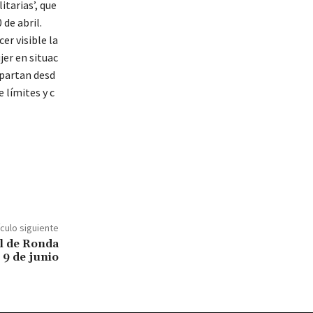
itarias’, que
 de abril.
r visible la
jer en situac
 partan desd
límites y c
ículo siguiente
al de Ronda
 9 de junio