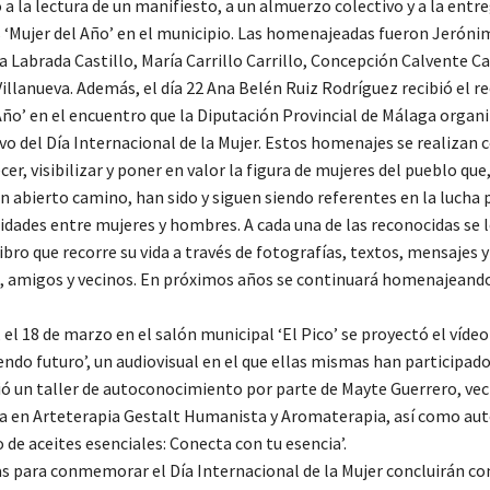
 a la lectura de un manifiesto, a un almuerzo colectivo y a la entre
‘Mujer del Año’ en el municipio. Las homenajeadas fueron Jerón
 Labrada Castillo, María Carrillo Carrillo, Concepción Calvente Ca
Villanueva. Además, el día 22 Ana Belén Ruiz Rodríguez recibió el 
 Año’ en el encuentro que la Diputación Provincial de Málaga organ
vo del Día Internacional de la Mujer. Estos homenajes se realizan 
cer, visibilizar y poner en valor la figura de mujeres del pueblo qu
han abierto camino, han sido y siguen siendo referentes en la lucha 
idades entre mujeres y hombres. A cada una de las reconocidas se 
ibro que recorre su vida a través de fotografías, textos, mensajes 
s, amigos y vecinos. En próximos años se continuará homenajeando
 el 18 de marzo en el salón municipal ‘El Pico’ se proyectó el vídeo
ndo futuro’, un audiovisual en el que ellas mismas han participado
ió un taller de autoconocimiento por parte de Mayte Guerrero, vec
ada en Arteterapia Gestalt Humanista y Aromaterapia, así como aut
o de aceites esenciales: Conecta con tu esencia’.
s para conmemorar el Día Internacional de la Mujer concluirán con