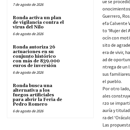
ue se procedió
7 de agosto de 2026
onocimientos 
Guerrero, Rosa
Ronda activa un plan
de vigilancia contra el
efa Calvente 
virus del Nilo
to ‘Mujer del
6 de agosto de 2026
ocín con moti
sito de agrade
Ronda autoriza 26
actuaciones en su
era de vivir, 
conjunto histórico
ad de oportun
con más de 839.000
euros de inversión
ntrega de un l
6 de agosto de 2026
sus familiare
el pueblo.
Ronda busca una
Por otro lado,
alternativa a los
fuegos artificiales
ales construye
para abrir la Feria de
rzo se impart
Pedro Romero
auría y titul
6 de agosto de 2026
ra del ‘Orácul
Las propuesta