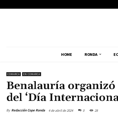
No menu items!
HOME
RONDA
E
COMARCA
EN COMARCA
Benalauría organizó 
del ‘Día Internaciona
By
Redacción Cope Ronda
4 de abril de 2024
0
28